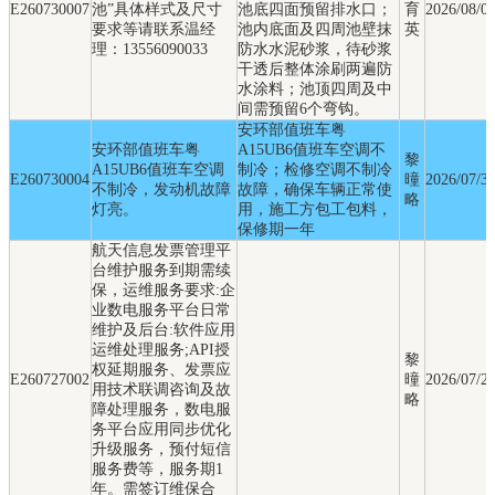
E260730007
池”具体样式及尺寸
池底四面预留排水口；
育
2026/08/0
要求等请联系温经
池内底面及四周池壁抹
英
理：13556090033
防水水泥砂浆，待砂浆
干透后整体涂刷两遍防
水涂料；池顶四周及中
间需预留6个弯钩。
安环部值班车粤
安环部值班车粤
A15UB6值班车空调不
黎
A15UB6值班车空调
制冷；检修空调不制冷
E260730004
曈
2026/07/3
不制冷，发动机故障
故障，确保车辆正常使
略
灯亮。
用，施工方包工包料，
保修期一年
航天信息发票管理平
台维护服务到期需续
保，运维服务要求:企
业数电服务平台日常
维护及后台:软件应用
运维处理服务;API授
黎
权延期服务、发票应
E260727002
曈
2026/07/2
用技术联调咨询及故
略
障处理服务，数电服
务平台应用同步优化
升级服务，预付短信
服务费等，服务期1
年。需签订维保合