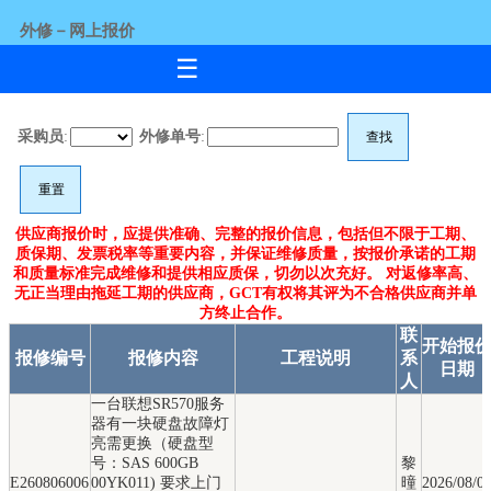
外修－网上报价
☰
采购员
:
外修单号
:
供应商报价时，应提供准确、完整的报价信息，包括但不限于工期、
质保期、发票税率等重要内容，并保证维修质量，按报价承诺的工期
和质量标准完成维修和提供相应质保，切勿以次充好。 对返修率高、
无正当理由拖延工期的供应商，GCT有权将其评为不合格供应商并单
方终止合作。
联
开始报
报修编号
报修内容
工程说明
系
日期
人
一台联想SR570服务
器有一块硬盘故障灯
亮需更换（硬盘型
号：SAS 600GB
黎
E260806006
00YK011) 要求上门
曈
2026/08/0