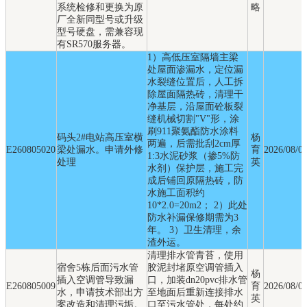
系统检修和更换为原
略
厂全新同型号或升级
型号硬盘，需兼容现
有SR570服务器。
1）高低压室隔墙主梁
处屋面渗漏水，定位漏
水裂缝位置后，人工拆
除屋面隔热砖，清理干
净基层，沿屋面砼板裂
缝机械切割"V"形，涂
刷911聚氨酯防水涂料
码头2#电站高压室横
杨
两遍，后需批刮2cm厚
E260805020
梁处漏水。申请外修
育
2026/08/0
1:3水泥砂浆（掺5%防
处理
英
水剂）保护层，施工完
成后铺回原隔热砖，防
水施工面积约
10*2.0=20m2； 2）此处
防水补漏保修期需为3
年。 3）卫生清理，余
渣外运。
清理排水管青苔，使用
宿舍5栋后面污水管
胶泥封堵原空调管插入
杨
插入空调管导致漏
口，加装dn20pvc排水管
E260805009
育
2026/08/0
水，申请技术部出方
至地面后重新连接排水
英
案改造和清理污垢。
口至污水管处，每处约