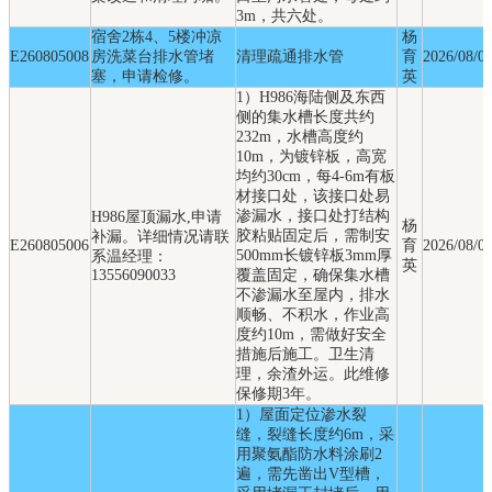
3m，共六处。
宿舍2栋4、5楼冲凉
杨
E260805008
房洗菜台排水管堵
清理疏通排水管
育
2026/08/0
塞，申请检修。
英
1）H986海陆侧及东西
侧的集水槽长度共约
232m，水槽高度约
10m，为镀锌板，高宽
均约30cm，每4-6m有板
材接口处，该接口处易
渗漏水，接口处打结构
H986屋顶漏水,申请
杨
胶粘贴固定后，需制安
补漏。详细情况请联
E260805006
育
2026/08/0
500mm长镀锌板3mm厚
系温经理：
英
13556090033
覆盖固定，确保集水槽
不渗漏水至屋内，排水
顺畅、不积水，作业高
度约10m，需做好安全
措施后施工。卫生清
理，余渣外运。此维修
保修期3年。
1）屋面定位渗水裂
缝，裂缝长度约6m，采
用聚氨酯防水料涂刷2
遍，需先凿出V型槽，