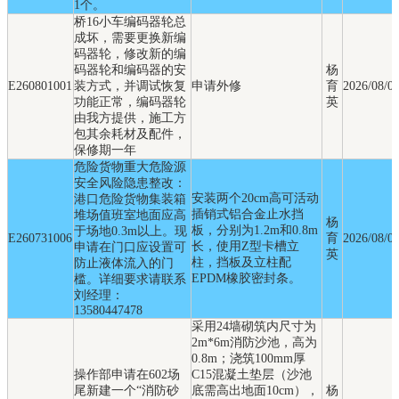
1个。
桥16小车编码器轮总
成坏，需要更换新编
码器轮，修改新的编
码器轮和编码器的安
杨
E260801001
装方式，并调试恢复
申请外修
育
2026/08/0
功能正常，编码器轮
英
由我方提供，施工方
包其余耗材及配件，
保修期一年
危险货物重大危险源
安全风险隐患整改：
安装两个20cm高可活动
港口危险货物集装箱
插销式铝合金止水挡
堆场值班室地面应高
杨
板，分别为1.2m和0.8m
于场地0.3m以上。现
E260731006
育
2026/08/0
长，使用Z型卡槽立
申请在门口应设置可
英
柱，挡板及立柱配
防止液体流入的门
EPDM橡胶密封条。
槛。详细要求请联系
刘经理：
13580447478
采用24墙砌筑内尺寸为
2m*6m消防沙池，高为
0.8m；浇筑100mm厚
操作部申请在602场
C15混凝土垫层（沙池
尾新建一个“消防砂
底需高出地面10cm），
杨