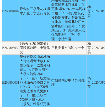
采用堵漏王封堵后，用
聚氨酯防水料涂刷，后
杨
设备科三楼天花板漏
更换3块60*60cm硅钙板
E260804002
育
2026/08/0
水严重，需进行修复
吊顶； 2）钻孔墙板及
英
楼板制安排水管设置二
次排水，确保此处积水
渗水能排出屋外，长度
约3m； 3）此次漏水点
保修期3年。卫生清
理，余渣外运。
8码头（约140米处）
杨
E260803032
圆胶塞鼓断，申请修
吊机安装M25卸扣一个
育
2026/08/0
复
英
维修更换和增加堆场
人行道语音播放安全
警示提示，位置分别
是1、人行道入闸的
大楼左转角增加1
个，2、在601场危险
杨
按报修内容申请外修处
E260803031
品堆场头维修或更换
育
2026/08/0
理
1个，3、在港区6号
英
道旁边维修或更换1
个，4、在701场与
702场之间的地方
（场头）维修或更换