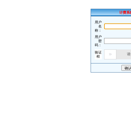
计费系
用户
名
称：
用户
密
码：
验证
请

框